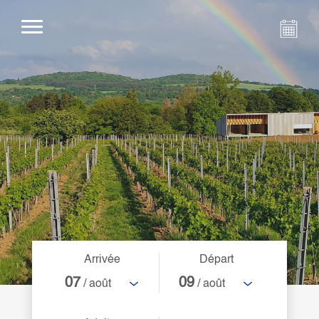
Arrivée
Départ
07
09
/ août
/ août