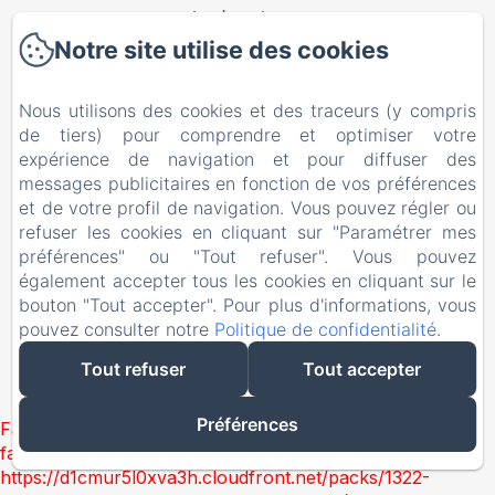
Le domaine
Notre site utilise des cookies
Chambres d'hôtes
Nous utilisons des cookies et des traceurs (y compris
Tarifs
de tiers) pour comprendre et optimiser votre
expérience de navigation et pour diffuser des
Activités
messages publicitaires en fonction de vos préférences
et de votre profil de navigation. Vous pouvez régler ou
refuser les cookies en cliquant sur "Paramétrer mes
Contact
préférences" ou "Tout refuser". Vous pouvez
également accepter tous les cookies en cliquant sur le
EN
FR
bouton "Tout accepter". Pour plus d'informations, vous
pouvez consulter notre
Politique de confidentialité
.
Tout refuser
Tout accepter
Créé par Amenitiz
Préférences
Failed to load BookingEngine/index: Loading chunk 1322
failed. (missing:
https://d1cmur5l0xva3h.cloudfront.net/packs/1322-