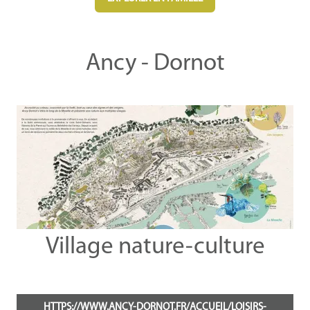
Ancy - Dornot
Village nature-culture
HTTPS://WWW.ANCY-DORNOT.FR/ACCUEIL/LOISIRS-