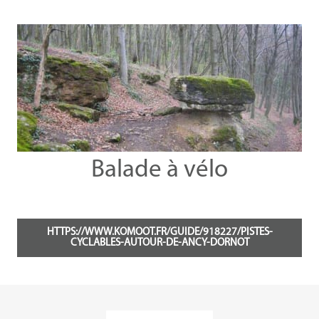
Balade à vélo
HTTPS://WWW.KOMOOT.FR/GUIDE/918227/PISTES-
CYCLABLES-AUTOUR-DE-ANCY-DORNOT